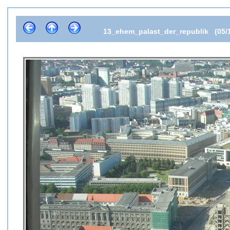
13_ehem_palast_der_republik (05